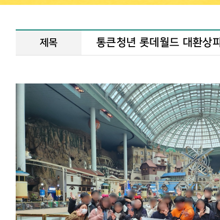
통큰청년 롯데월드 대환상파
제목