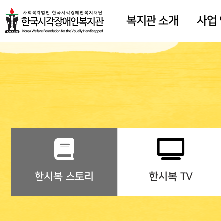
복지관 소개
사업
한시복 스토리
한시복 TV