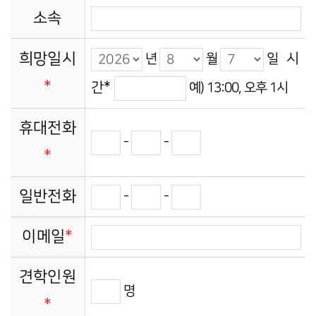
소속
희망일시
시
년
월
일
*
간
*
예) 13:00, 오후 1시
휴대전화
-
-
*
일반전화
-
-
*
이메일
견학인원
명
*