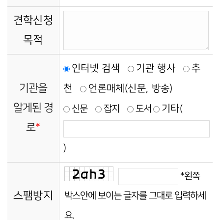
견학신청
목적
인터넷 검색
기관 행사
추
기관을
천
언론매체(신문, 방송)
알게된 경
기타
신문
잡지
도서
(
로
*
)
*왼쪽
스팸방지
박스안에 보이는 글자를 그대로 입력하세
요.